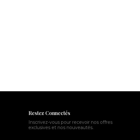
2
7
6
,
9
0
€
à
2
8
1
,
Restez Connectés
9
0
Inscrivez-vous pour recevoir nos offres
exclusives et nos nouveautés.
€