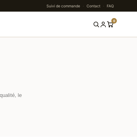
Suivi de commande
·
Contact
·
FAQ
0
Rechercher
ualité, le