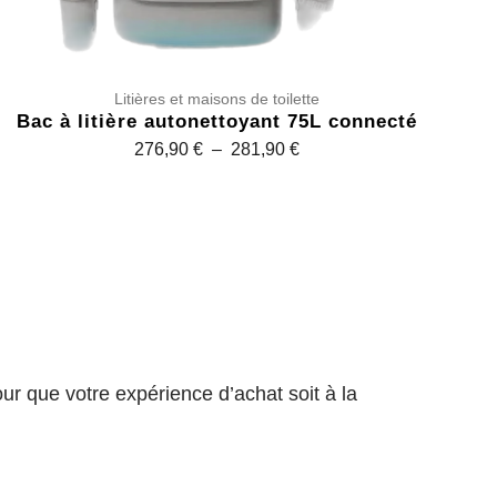
Litières et maisons de toilette
Bac à litière autonettoyant 75L connecté
P
276,90
€
–
281,90
€
l
a
g
e
d
e
p
r
 que votre expérience d’achat soit à la
i
x
: