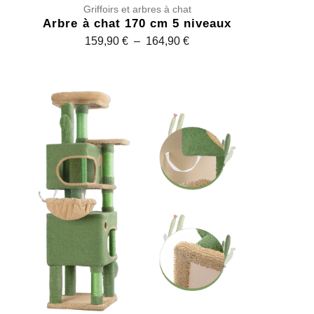
Griffoirs et arbres à chat
Arbre à chat 170 cm 5 niveaux
P
159,90
€
–
164,90
€
l
a
g
e
d
e
p
r
i
x
:
1
5
9