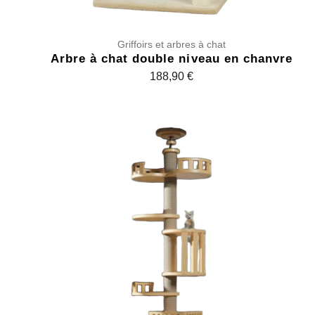
1
,
Griffoirs et arbres à chat
9
Arbre à chat double niveau en chanvre
0
188,90
€
€
à
1
2
9
,
9
0
€