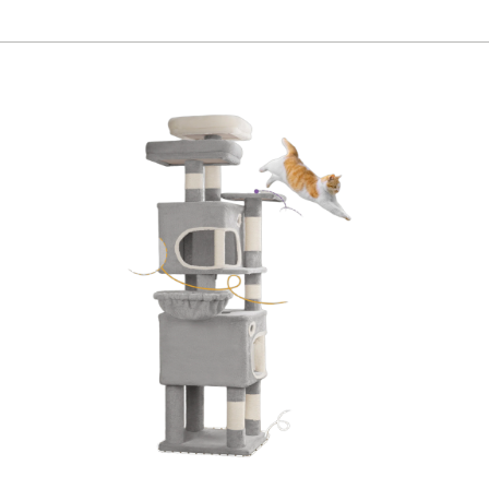
Page
Page
Page
Page
Page