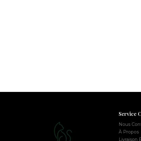
1
9
6
,
9
0
€
à
2
6
9
,
Service C
9
0
Nous Con
À Propos
€
Livraison 