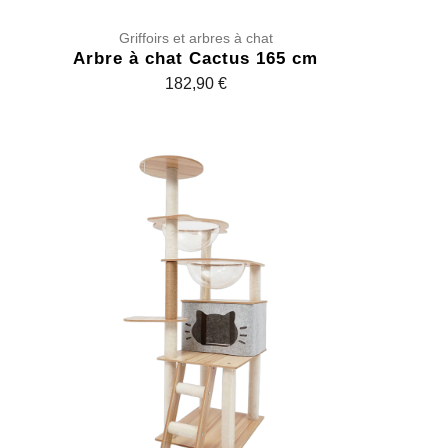
,
Griffoirs et arbres à chat
9
Arbre à chat Cactus 165 cm
0
182,90
€
€
à
1
6
4
,
9
0
€