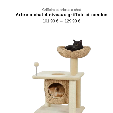
Griffoirs et arbres à chat
Arbre à chat 4 niveaux griffoir et condos
P
101,90
€
–
129,90
€
l
a
g
e
d
e
p
r
i
x
:
1
0