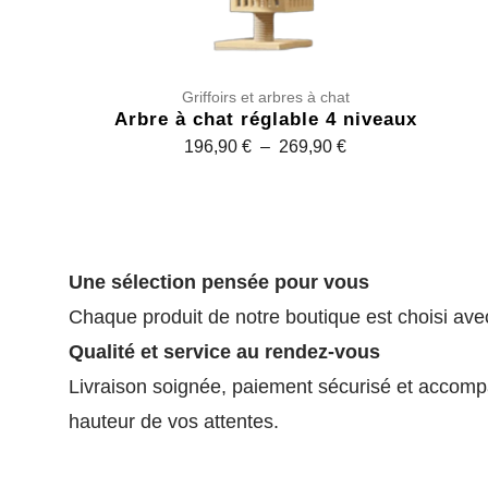
Griffoirs et arbres à chat
Arbre à chat réglable 4 niveaux
P
196,90
€
–
269,90
€
l
a
g
e
Une sélection pensée pour vous
d
e
Chaque produit de notre boutique est choisi avec 
p
Qualité et service au rendez-vous
r
Livraison soignée, paiement sécurisé et accomp
i
hauteur de vos attentes.
x
: