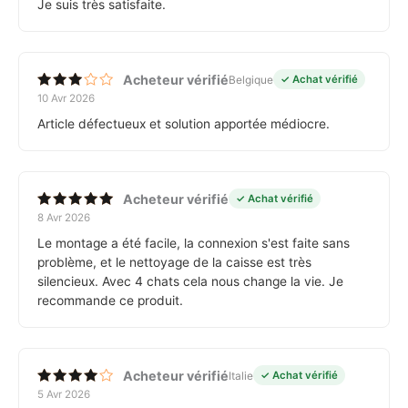
Je suis très satisfaite.
Acheteur vérifié
Belgique
✓ Achat vérifié
10 Avr 2026
Note
3
sur
Article défectueux et solution apportée médiocre.
5
Acheteur vérifié
✓ Achat vérifié
8 Avr 2026
Note
5
sur 5
Le montage a été facile, la connexion s'est faite sans
problème, et le nettoyage de la caisse est très
silencieux. Avec 4 chats cela nous change la vie. Je
recommande ce produit.
Acheteur vérifié
Italie
✓ Achat vérifié
5 Avr 2026
Note
4
sur 5