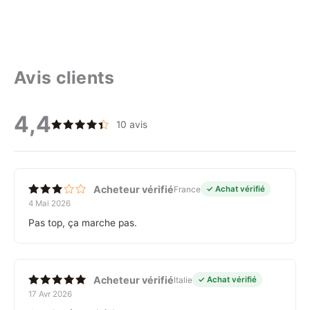
Avis clients
4,4
10 avis
Note
4.4
sur 5
Acheteur vérifié
France
✓ Achat vérifié
4 Mai 2026
Note
3
sur
Pas top, ça marche pas.
5
Acheteur vérifié
Italie
✓ Achat vérifié
17 Avr 2026
Note
5
sur 5