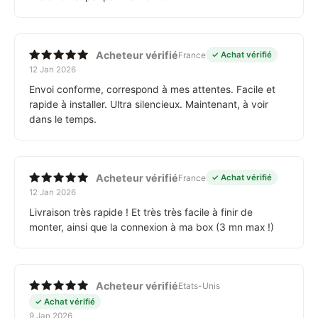
Acheteur vérifié
France
✓ Achat vérifié
12 Jan 2026
Note
5
sur 5
Envoi conforme, correspond à mes attentes. Facile et
rapide à installer. Ultra silencieux. Maintenant, à voir
dans le temps.
Acheteur vérifié
France
✓ Achat vérifié
12 Jan 2026
Note
5
sur 5
Livraison très rapide ! Et très très facile à finir de
monter, ainsi que la connexion à ma box (3 mn max !)
Acheteur vérifié
Etats-Unis
Note
5
✓ Achat vérifié
sur 5
9 Jan 2026