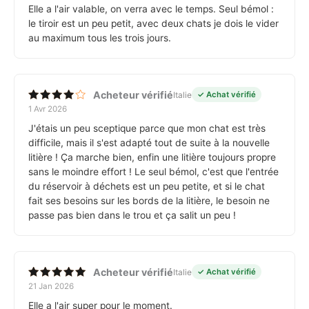
Elle a l'air valable, on verra avec le temps. Seul bémol :
le tiroir est un peu petit, avec deux chats je dois le vider
au maximum tous les trois jours.
Acheteur vérifié
Italie
✓ Achat vérifié
1 Avr 2026
Note
4
sur 5
J'étais un peu sceptique parce que mon chat est très
difficile, mais il s'est adapté tout de suite à la nouvelle
litière ! Ça marche bien, enfin une litière toujours propre
sans le moindre effort ! Le seul bémol, c'est que l'entrée
du réservoir à déchets est un peu petite, et si le chat
fait ses besoins sur les bords de la litière, le besoin ne
passe pas bien dans le trou et ça salit un peu !
Acheteur vérifié
Italie
✓ Achat vérifié
21 Jan 2026
Note
5
sur 5
Elle a l'air super pour le moment.