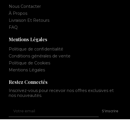
Nous Contacter
À Propos
Livraison Et Retours
FAQ
Mentions Légales
Politique de confidentialité
Conditions générales de vente
Politique de Cookies
Mentions Légales
Restez Connectés
Inscrivez-vous pour recevoir nos offres exclusives et
nos nouveautés.
Votre
S'inscrire
email