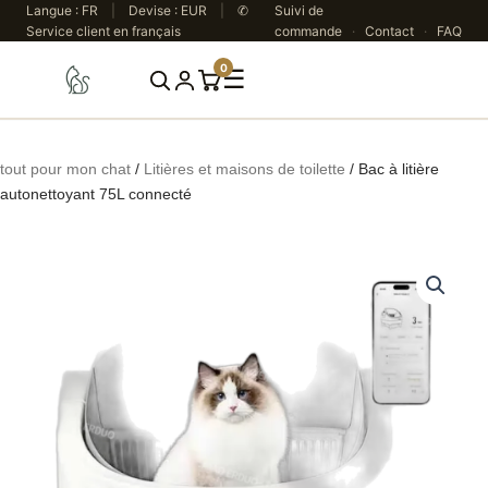
Aller
Langue : FR
|
Devise : EUR
|
✆
Suivi de
Service client en français
commande
·
Contact
·
FAQ
au
contenu
0
☰
Rechercher
tout pour mon chat
/
Litières et maisons de toilette
/ Bac à litière
autonettoyant 75L connecté