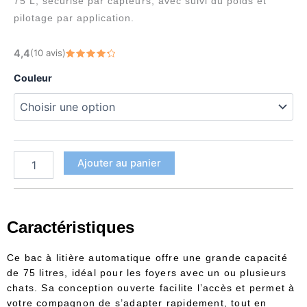
prix :
75 L, sécurisé par capteurs, avec suivi du poids et
pilotage par application.
276,90 €
à
quantité
4,4
(10 avis)
281,90 €
de
Note
4.4
sur 5
Bac
Couleur
à
litière
autonettoyant
75L
connecté
Ajouter au panier
Caractéristiques
Ce bac à litière automatique offre une grande capacité
de 75 litres, idéal pour les foyers avec un ou plusieurs
chats. Sa conception ouverte facilite l’accès et permet à
votre compagnon de s’adapter rapidement, tout en