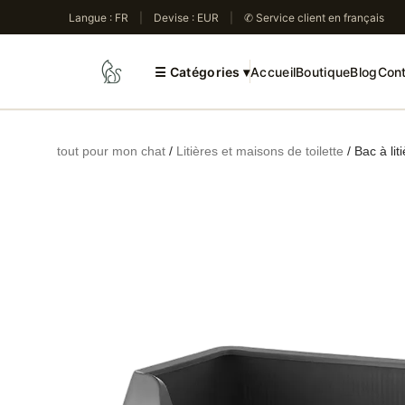
Aller
Langue : FR
|
Devise : EUR
|
✆ Service client en français
au
contenu
☰
Catégories ▾
Accueil
Boutique
Blog
Con
tout pour mon chat
/
Litières et maisons de toilette
/ Bac à li