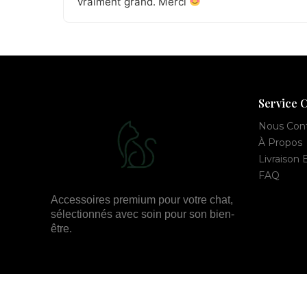
vraiment grand. Merci
Service C
Nous Con
À Propos
Livraison 
FAQ
Accessoires premium pour votre chat,
sélectionnés avec soin pour son bien-
être.