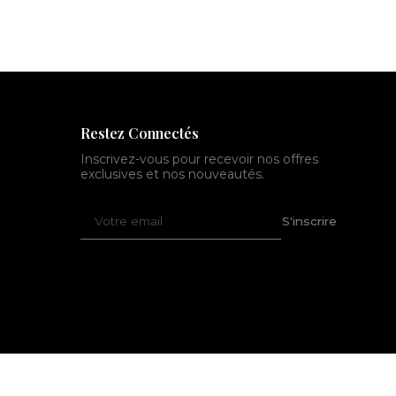
Restez Connectés
Inscrivez-vous pour recevoir nos offres
exclusives et nos nouveautés.
Votre
S'inscrire
email