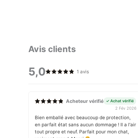
Avis clients
5,0
1 avis
Note
5
sur 5
Acheteur vérifié
✓ Achat vérifié
2 Fév 2026
Note
5
sur 5
Bien emballé avec beaucoup de protection,
en parfait état sans aucun dommage ! Il a l'air
tout propre et neuf. Parfait pour mon chat,