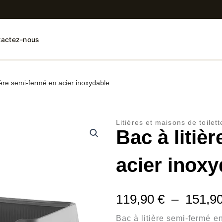
tactez-nous
tière semi-fermé en acier inoxydable
Litières et maisons de toilett
Bac à litiè
acier inoxy
119,90
€
–
151,9
Bac à litière semi-fermé e