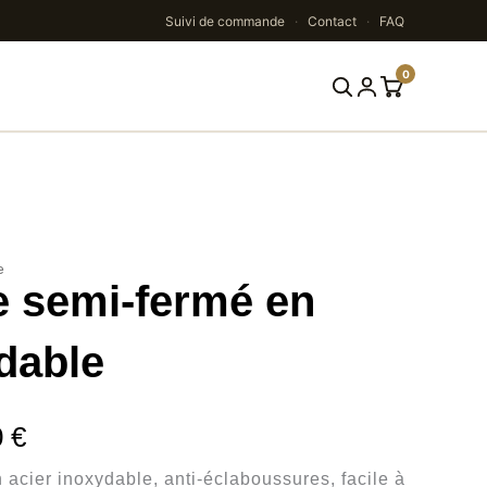
Suivi de commande
·
Contact
·
FAQ
0
Rechercher
e
re semi-fermé en
dable
Plage
0
€
de
n acier inoxydable, anti-éclaboussures, facile à