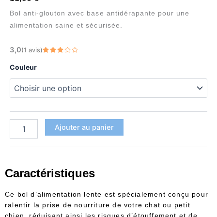
Bol anti-glouton avec base antidérapante pour une
alimentation saine et sécurisée.
quantité
3,0
(1 avis)
de
Note
3
sur
Bol
Couleur
5
anti-
glouton
antidérapant
pour
chat
et
Ajouter au panier
chien
Caractéristiques
Ce bol d’alimentation lente est spécialement conçu pour
ralentir la prise de nourriture de votre chat ou petit
chien, réduisant ainsi les risques d’étouffement et de