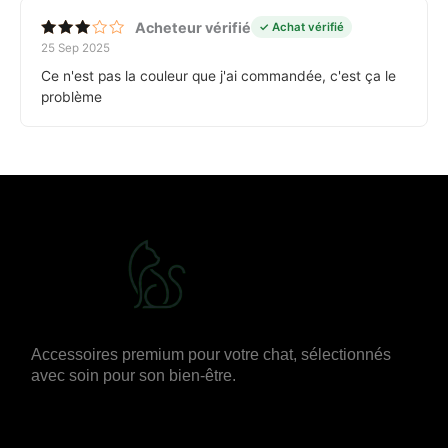
Acheteur vérifié
✓ Achat vérifié
25 Sep 2025
Note
3
sur
Ce n'est pas la couleur que j'ai commandée, c'est ça le
5
problème
Accessoires premium pour votre chat, sélectionnés
avec soin pour son bien-être.