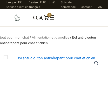
Aller
Langue : FR
|
Devise : EUR
|
✆
Suivi de
Service client en français
commande
·
Contact
·
FAQ
au
contenu
0
☰
Rechercher
tout pour mon chat
/
Alimentation et gamelles
/ Bol anti-glouton
antidérapant pour chat et chien