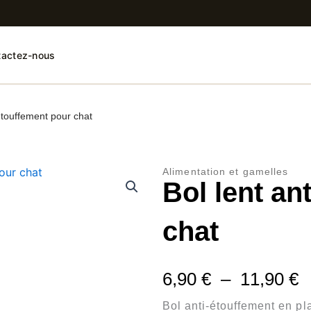
tactez-nous
-étouffement pour chat
Alimentation et gamelles
Bol lent an
chat
P
6,90
€
–
11,90
€
d
Bol anti-étouffement en pla