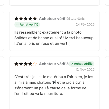
Acheteur vérifié
Etats-Unis
Note
5
✓ Achat vérifié
24 Fév 2026
sur 5
Ils ressemblent exactement à la photo !
Solides et de bonne qualité ! Merci beaucoup
! J'en ai pris un rose et un vert :)
Acheteur vérifié
✓ Achat vérifié
12 Nov 2025
Note
4
sur 5
C'est très joli et le matériau a l'air bien, je les
ai mis à mes chatons
et je crois qu'ils
s'énervent un peu à cause de la forme de
l'endroit où va la nourriture.