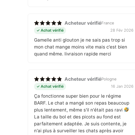
Acheteur vérifié
France
Note
5
✓ Achat vérifié
28 Fév 2026
sur 5
Gamelle anti glouton je ne sais pas trop si
mon chat mange moins vite mais c'est bien
quand même. livraison rapide merci
Acheteur vérifié
Pologne
Note
5
✓ Achat vérifié
16 Jan 2026
sur 5
Ça fonctionne super bien pour le régime
BARF. Le chat a mangé son repas beaucoup
plus lentement, même s'il n'était pas ravi
La taille du bol et des picots au fond est
parfaitement adaptée. Je suis contente, je
n'ai plus à surveiller les chats après avoir