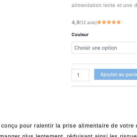
alimentation lente et une d
pr
quantité
4,9
6
(12 avis)
de
Note
4.92
Bol
sur 5
Couleur
à
lent
anti-
1
étouffement
pour
chat
Ajouter au pani
conçu pour ralentir la prise alimentaire de votre 
 manger plus lentement, réduisant ainsi les risque