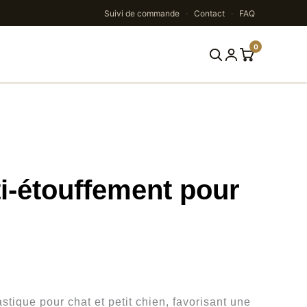
Suivi de commande
·
Contact
·
FAQ
0
Rechercher
ti-étouffement pour
lage
e
stique pour chat et petit chien, favorisant une