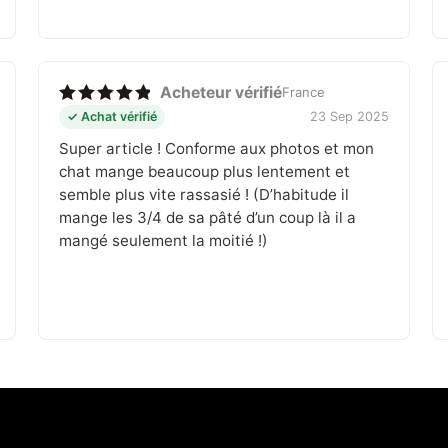
Acheteur vérifié
France
Note
5
✓ Achat vérifié
23 Sep 2025
sur 5
Super article ! Conforme aux photos et mon
chat mange beaucoup plus lentement et
semble plus vite rassasié ! (D’habitude il
mange les 3/4 de sa pâté d’un coup là il a
mangé seulement la moitié !)