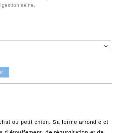
igestion saine.
ix :
,90 €
1,90 €
er
chat ou petit chien. Sa forme arrondie et
s d’étouffement, de régurgitation et de