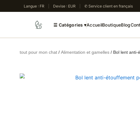
Aller
Langue : FR
|
Devise : EUR
|
✆ Service client en français
au
contenu
☰
Catégories ▾
Accueil
Boutique
Blog
Con
tout pour mon chat
/
Alimentation et gamelles
/ Bol lent anti