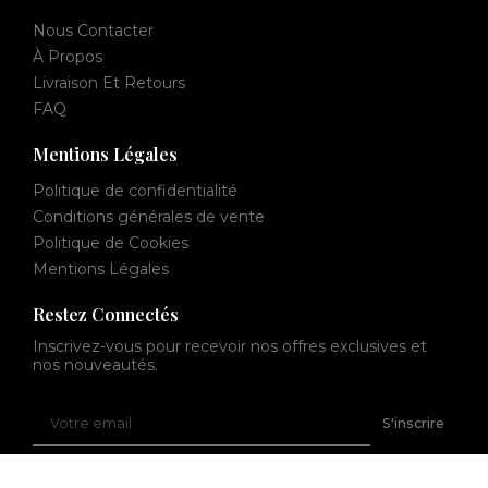
Nous Contacter
À Propos
Livraison Et Retours
FAQ
Mentions Légales
Politique de confidentialité
Conditions générales de vente
Politique de Cookies
Mentions Légales
Restez Connectés
Inscrivez-vous pour recevoir nos offres exclusives et
nos nouveautés.
Votre
S'inscrire
email