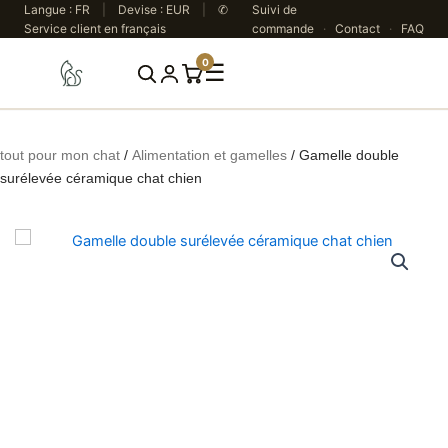
Aller
Langue : FR
|
Devise : EUR
|
✆
Suivi de
Service client en français
commande
·
Contact
·
FAQ
au
contenu
0
☰
Rechercher
tout pour mon chat
/
Alimentation et gamelles
/ Gamelle double
surélevée céramique chat chien