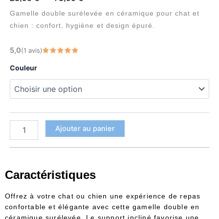
de
Gamelle double surélevée en céramique pour chat et
prix :
chien : confort, hygiène et design épuré.
23,90 €
quantité
5,0
(1 avis)
à
de
Note
5
sur 5
Gamelle
73,90 €
Couleur
double
surélevée
céramique
chat
chien
Ajouter au panier
Caractéristiques
Offrez à votre chat ou chien une expérience de repas
confortable et élégante avec cette gamelle double en
céramique surélevée. Le support incliné favorise une