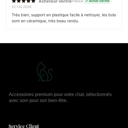
Acheteur vérifié
France
✓ Achat vérifié
22 Fév 2026
Note
5
sur 5
Très bien, support en plastique facile à nettoyer, les bols
sont en céramique, très beau rendu.
Accessoires premium pour votre chat, sélectionnés
avec soin pour son bien-être.
Service Client