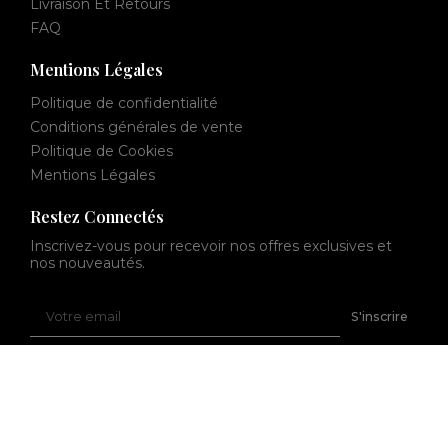
Livraison Et Retours
FAQ
Mentions Légales
Politique de confidentialité
Conditions générales de vente
Politique de Cookies
Mentions Légales
Restez Connectés
Inscrivez-vous pour recevoir nos offres exclusives et
nos nouveautés.
Votre
S'inscrire
email
© 2026 Tout Pour Mon Chat. Tous droits réservés.