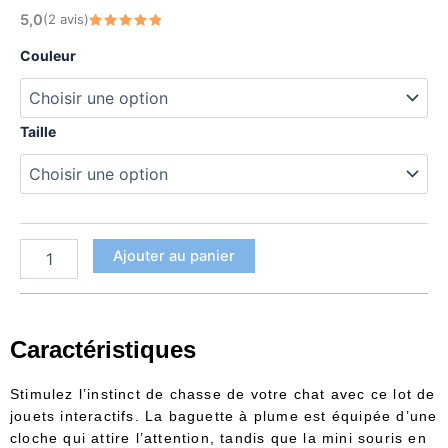
quantité
5,0
(2 avis)
à
de
Note
5
sur 5
Kit
7,90 €
Couleur
plume
et
souris
Taille
cage
pour
chat
Ajouter au panier
Caractéristiques
Stimulez l’instinct de chasse de votre chat avec ce lot de
jouets interactifs. La baguette à plume est équipée d’une
cloche qui attire l’attention, tandis que la mini souris en