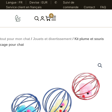
Aller
Langue : FR
|
Devise : EUR
|
✆
Suivi de
Service client en français
commande
·
Contact
·
FAQ
au
contenu
0
☰
Rechercher
tout pour mon chat
/
Jouets et divertissement
/ Kit plume et souris
cage pour chat