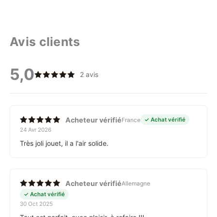
Avis clients
5,0
2 avis
Note
5
sur 5
Acheteur vérifié
France
✓ Achat vérifié
24 Avr 2026
Note
5
sur 5
Très joli jouet, il a l'air solide.
Acheteur vérifié
Allemagne
Note
5
✓ Achat vérifié
sur 5
30 Oct 2025