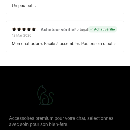
sur 5
Un peu petit.
Acheteur vérifié
Portugal
✓ Achat vérifié
12 Mar 2026
Note
5
sur 5
Mon chat adore. Facile à assembler. Pas besoin d'outils.
Accessoires premium pour votre chat, sélectionnés
avec soin pour son bien-être.