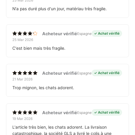
25 Mar 2026
Note
3
sur
N'a pas duré plus d'un jour, matériau très fragile.
5
Acheteur vérifié
Espagne
✓ Achat vérifié
25 Mar 2026
Note
4
sur 5
C'est bien mais très fragile.
Acheteur vérifié
Espagne
✓ Achat vérifié
21 Mar 2026
Note
5
sur 5
Trop mignon, les chats adorent.
Acheteur vérifié
Espagne
✓ Achat vérifié
19 Mar 2026
Note
5
sur 5
L'article très bien, les chats adorent. La livraison
catastrophique, la société GLS a livré le colis à une