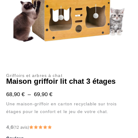
Griffoirs et arbres à chat
Maison griffoir lit chat 3 étages
Plage
68,90
€
–
69,90
€
de
Une maison-griffoir en carton recyclable sur trois
prix :
étages pour le confort et le jeu de votre chat.
68,90 €
quantité
4,6
(12 avis)
à
de
Note
4.58
sur 5
Maison