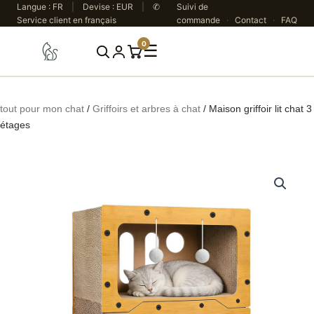
Aller
Langue : FR
|
Devise : EUR
|
✆
Suivi de
Service client en français
commande
·
Contact
·
FAQ
au
contenu
0
☰
Rechercher
tout pour mon chat
/
Griffoirs et arbres à chat
/ Maison griffoir lit chat 3
étages