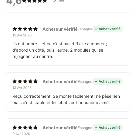
4,6
12 avis
Note
4.58
sur 5
Acheteur vérifié
Espagne
✓ Achat vérifié
15 Avr 2026
Note
5
sur 5
Ils ont adoré… et ce n'est pas difficile à monter ;
d'abord un côté, puis l'autre. 2 modules qui se
rejoignent au centre.
Acheteur vérifié
Espagne
✓ Achat vérifié
13 Avr 2026
Note
5
sur 5
Reçu correctement. Se monte facilement, ne pèse rien
mais c'est stable et les chats ont beaucoup aimé.
Acheteur vérifié
Espagne
✓ Achat vérifié
9 Avr 2026
Note
5