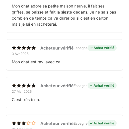
sur 5
Mon chat adore sa petite maison neuve, il fait ses
griffes, se baisse et fait la sieste dedans. Je ne sais pas
combien de temps ça va durer ou si c'est en carton
mais je lui en rachèterai.
Acheteur vérifié
Espagne
✓ Achat vérifié
3 Avr 2026
Note
5
sur 5
Mon chat est ravi avec ça.
Acheteur vérifié
Espagne
✓ Achat vérifié
27 Mar 2026
Note
5
sur 5
C'est très bien.
Acheteur vérifié
Espagne
✓ Achat vérifié