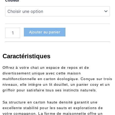
69,90 €
Couleur
griffoir
lit
chat
3
étages
Ajouter au panier
Caractéristiques
Offrez à votre chat un espace de repos et de
divertissement unique avec cette maison
multifonctionnelle en carton écologique. Conçue sur trois
niveaux, elle intègre un lit douillet, un panier cosy et un
griffoir pour satisfaire tous ses instincts naturels.
Sa structure en carton haute densité garantit une
excellente stabilité pour les sauts et explorations de
votre compagnon. La forme de maisonnette offre un