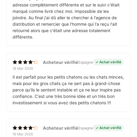
adresse complètement différente et sur le suivi c'était
marqué comme livré chez moi. Impossible de les
joindre. Au final j'ai dû aller le chercher à l'agence de
distribution et remercier que l'homme qui l'a reçu l'ait
retourné alors que c'était une adresse totalement
différente.
Acheteur vérifié
Espagne
✓ Achat vérifié
18 Mar 2026
Note
4
sur 5
Il est parfait pour les petits chatons ou les chats minces,
mais pour les gros chats ça ne sert pas à grand-chose
parce qu'ils le sentent instable et ça ne leur inspire pas
confiance. C'est une très bonne idée et un très bon
investissement si vous avez des petits chatons !!!
Acheteur vérifié
Espagne
✓ Achat vérifié
16 Mar 2026
Note
4