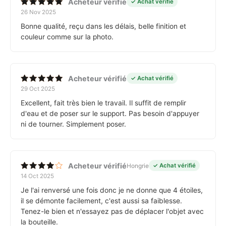
Acheteur vérifié
✓ Achat vérifié
26 Nov 2025
Note
5
sur 5
Bonne qualité, reçu dans les délais, belle finition et
couleur comme sur la photo.
Acheteur vérifié
✓ Achat vérifié
29 Oct 2025
Note
5
sur 5
Excellent, fait très bien le travail. Il suffit de remplir
d'eau et de poser sur le support. Pas besoin d'appuyer
ni de tourner. Simplement poser.
Acheteur vérifié
Hongrie
✓ Achat vérifié
14 Oct 2025
Note
4
sur 5
Je l'ai renversé une fois donc je ne donne que 4 étoiles,
il se démonte facilement, c'est aussi sa faiblesse.
Tenez-le bien et n'essayez pas de déplacer l'objet avec
la bouteille.