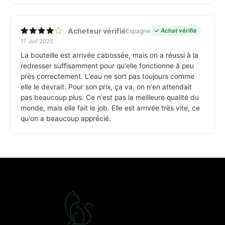
Acheteur vérifié
Espagne
✓ Achat vérifié
17 Juil 2025
Note
4
sur 5
La bouteille est arrivée cabossée, mais on a réussi à la
redresser suffisamment pour qu'elle fonctionne à peu
près correctement. L'eau ne sort pas toujours comme
elle le devrait. Pour son prix, ça va, on n'en attendait
pas beaucoup plus. Ce n'est pas la meilleure qualité du
monde, mais elle fait le job. Elle est arrivée très vite, ce
qu'on a beaucoup apprécié.