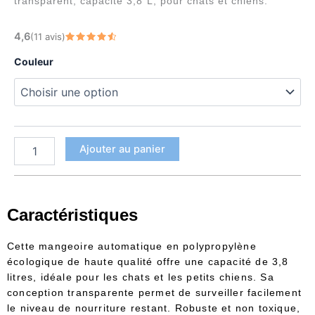
prix :
transparent, capacité 3,8 L, pour chats et chiens.
7,90 €
quantité
4,6
(11 avis)
à
de
Note
4.64
sur 5
Mangeoire
12,90 €
Couleur
automatique
3,8
L
pour
chat
et
Ajouter au panier
chien
Caractéristiques
Cette mangeoire automatique en polypropylène
écologique de haute qualité offre une capacité de 3,8
litres, idéale pour les chats et les petits chiens. Sa
conception transparente permet de surveiller facilement
le niveau de nourriture restant. Robuste et non toxique,