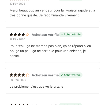
19 Fév 2026
Note
5
sur 5
Merci beaucoup au vendeur pour la livraison rapide et la
très bonne qualité. Je recommande vivement.
Acheteur vérifié
✓ Achat vérifié
17 Fév 2026
Note
4
sur 5
Pour l'eau, ça ne marche pas bien, ça se répand si on
bouge un peu, ça ne sert que pour une chienne, je
pense.
Acheteur vérifié
✓ Achat vérifié
20 Déc 2025
Note
4
sur 5
Le problème, c'est que vu le prix, le