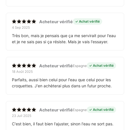
Acheteur vérifié
✓ Achat vérifié
4 Sep 2025
Note
5
sur 5
Très bon, mais je pensais que ça me servirait pour l'eau
et je ne sais pas si ça résiste. Mais je vais l'essayer.
Acheteur vérifié
Espagne
✓ Achat vérifié
18 Août 2025
Note
5
sur 5
Parfaits, aussi bien celui pour l'eau que celui pour les
croquettes. J'en achèterai plus dans un futur proche.
Acheteur vérifié
Espagne
✓ Achat vérifié
23 Juil 2025
Note
5
sur 5
C'est bien, il faut bien l'ajuster, sinon l'eau ne sort pas.