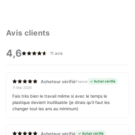
Avis clients
4,6
11 avis
Note
4.64
sur
5
Acheteur vérifié
France
✓ Achat vérifié
11 Mai 2026
Note
5
sur 5
Fais très bien le travail même si avec le temps le
plastique devient inutilisable (je dirais qu’il faut les
changer tout les ans au minimum)
Acheteur vérifié
✓ Achat vérifié