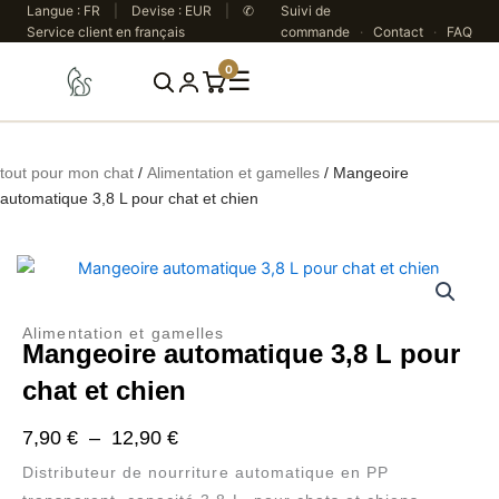
Aller
Langue : FR
|
Devise : EUR
|
✆
Suivi de
Service client en français
commande
·
Contact
·
FAQ
au
contenu
0
☰
Rechercher
tout pour mon chat
/
Alimentation et gamelles
/ Mangeoire
automatique 3,8 L pour chat et chien
Alimentation et gamelles
Mangeoire automatique 3,8 L pour
chat et chien
Plage
7,90
€
–
12,90
€
de
Distributeur de nourriture automatique en PP