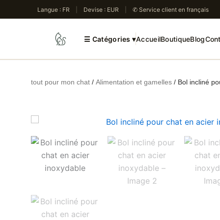
Aller
Langue : FR
|
Devise : EUR
|
✆ Service client en français
au
contenu
☰
Catégories ▾
Accueil
Boutique
Blog
Con
tout pour mon chat
/
Alimentation et gamelles
/ Bol incliné p