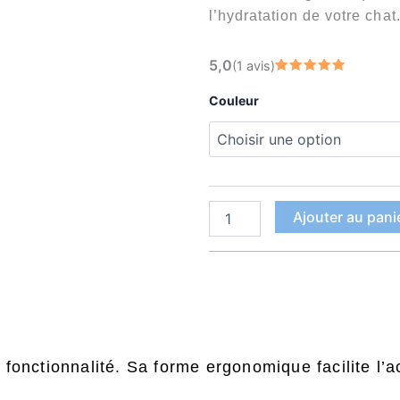
l’hydratation de votre chat
quantité
5,0
(1 avis)
de
Note
5
Bol
sur 5
Couleur
incliné
pour
chat
en
acier
inoxydable
Ajouter au pani
 fonctionnalité. Sa forme ergonomique facilite l’ac