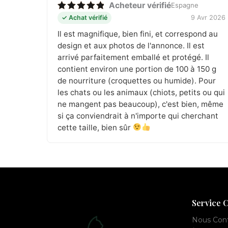
Acheteur vérifié
Espagne
Note
5
✓ Achat vérifié
9 Avr 2026
sur 5
Il est magnifique, bien fini, et correspond au
design et aux photos de l'annonce. Il est
arrivé parfaitement emballé et protégé. Il
contient environ une portion de 100 à 150 g
de nourriture (croquettes ou humide). Pour
les chats ou les animaux (chiots, petits ou qui
ne mangent pas beaucoup), c'est bien, même
si ça conviendrait à n'importe qui cherchant
cette taille, bien sûr
Service C
Nous Con