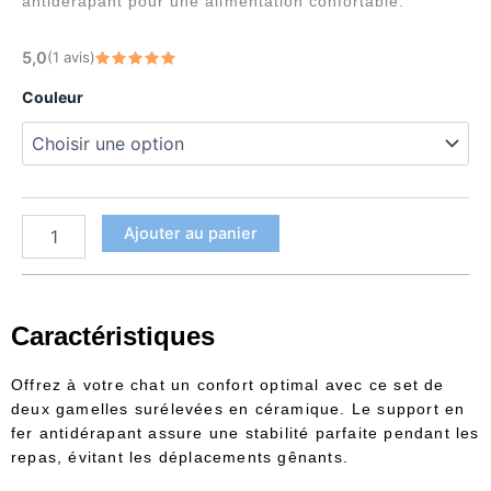
prix :
antidérapant pour une alimentation confortable.
38,90 €
quantité
5,0
(1 avis)
à
de
Note
5
sur 5
Set
42,90 €
Couleur
de
gamelles
céramique
surélevées
pour
chat
Ajouter au panier
Caractéristiques
Offrez à votre chat un confort optimal avec ce set de
deux gamelles surélevées en céramique. Le support en
fer antidérapant assure une stabilité parfaite pendant les
repas, évitant les déplacements gênants.