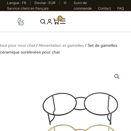
Aller
Langue : FR
|
Devise : EUR
|
✆
Suivi de
Service client en français
commande
·
Contact
·
FAQ
au
contenu
0
☰
Rechercher
tout pour mon chat
/
Alimentation et gamelles
/ Set de gamelles
céramique surélevées pour chat