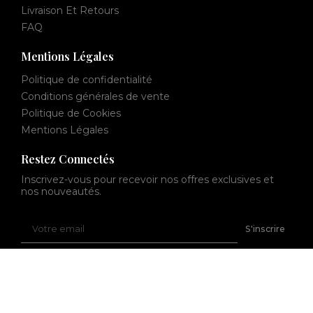
Livraison Et Retours
FAQ
Mentions Légales
Politique de confidentialité
Conditions générales de vente
Politique de Cookies
Mentions Légales
Restez Connectés
Inscrivez-vous pour recevoir nos offres exclusives et
nos nouveautés.
Votre
S'inscrire
email
© 2026 Tout Pour Mon Chat. Tous droits réservés.