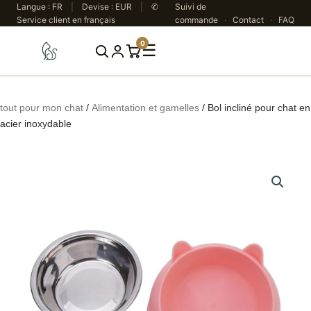
Aller
Langue : FR
|
Devise : EUR
|
✆
Suivi de
Service client en français
commande
·
Contact
·
FAQ
au
contenu
0
☰
Rechercher
tout pour mon chat
/
Alimentation et gamelles
/ Bol incliné pour chat en
acier inoxydable