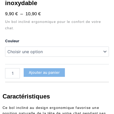
inoxydable
Plage
9,90
€
–
10,90
€
de
Un bol incliné ergonomique pour le confort de votre
prix :
chat.
9,90 €
quantité
Couleur
à
de
Bol
10,90 €
incliné
pour
chat
en
Ajouter au panier
acier
inoxydable
Caractéristiques
Ce bol incliné au design ergonomique favorise une
position naturelle de la tête de votre chat pendant ses